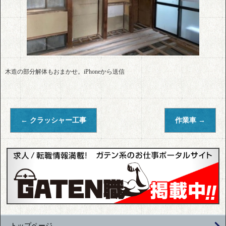
木造の部分解体もおまかせ。iPhoneから送信
←
クラッシャー工事
作業車
→
トップページ